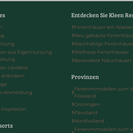
es
Entdecken Sie Kleen Re
n
Ferienhäuser am Wasser
ng
Neu gebaute Ferienhäu
utzung
Nachhaltige Ferienhäus
on aus Eigennutzung
Wellness-Ferienhäuser
ietung
Besondere Naturhäuser
Bau-Updates
Provinzen
 anfordern
age
Ferienimmobilien zum V
er-Anmeldung
Friesland
Groningen
Inspiration
Flevoland
Nordholland
sorts
Ferienimmobilien zum V