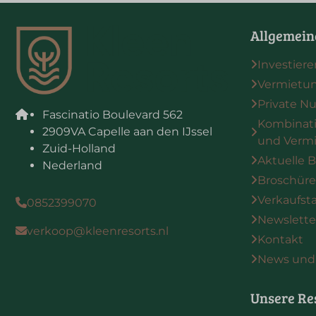
Allgemein
Investiere
Vermietu
Private N
Fascinatio Boulevard 562
Kombinati
2909VA Capelle aan den IJssel
und Verm
Zuid-Holland
Aktuelle 
Nederland
Broschüre
Verkaufst
0852399070
Newslett
verkoop@kleenresorts.nl
Kontakt
News und 
Unsere Re