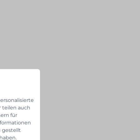
rsonalisierte
 teilen auch
ern für
nformationen
 gestellt
 haben.