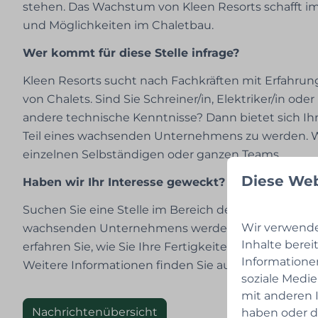
stehen. Das Wachstum von Kleen Resorts schafft 
und Möglichkeiten im Chaletbau.
Wer kommt für diese Stelle infrage?
Kleen Resorts sucht nach Fachkräften mit Erfahru
von Chalets. Sind Sie Schreiner/in, Elektriker/in ode
andere technische Kenntnisse? Dann bietet sich Ihn
Teil eines wachsenden Unternehmens zu werden. W
einzelnen Selbständigen oder ganzen Teams.
Diese Web
Haben wir Ihr Interesse geweckt? Kontaktieren S
Suchen Sie eine Stelle im Bereich der Chalet-Erric
Wir verwende
wachsenden Unternehmens werden? Kontaktieren 
Inhalte berei
erfahren Sie, wie Sie Ihre Fertigkeiten beim Bau de
Informatione
Weitere Informationen finden Sie auf unserer Webs
soziale Medi
mit anderen I
Nachrichtenübersicht
haben oder d